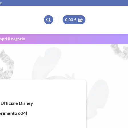
I!
0,00
€
opri il negozio
rezzo
tuale
Ufficiale Disney
,90 €.
erimento 624)