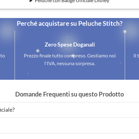
Peluche con Badge Ufficiale Disney
Perché acquistare su Peluche Stitch?
Zero Spese Doganali
ito
Prezzo finale tutto compreso. Gestiamo noi
Il 
l'IVA, nessuna sorpresa.
Domande Frequenti su questo Prodotto
iciale?