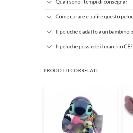
Quali sono i tempi di consegna?
Come curare e pulire questo pelu
Il peluche è adatto a un bambino 
Il peluche possiede il marchio CE?
PRODOTTI CORRELATI
Peluche
Pelu
Stitch
Stitc
neonato
Disn
100