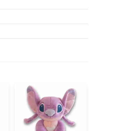
Maxi
Peluche
Peluche
Stitch
Angel
Scheletro
Stitch
Rosa