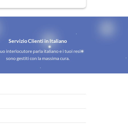
Servizio Clienti in Italiano
tuo interlocutore parla italiano e i tuoi resi
sono gestiti con la massima cura.