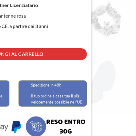
tner Licenziatario
 antenne rosa
CE, a partire dai 3 anni
NGI AL CARRELLO
Spedizione in 48h
he
Il tuo ordine a casa tua il più
velocemente possibile nell'UE!