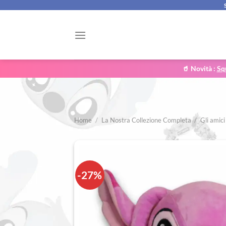
Salta
ai
contenuti
🥤 Novità :
Sq
Home
/
La Nostra Collezione Completa
/
Gli amici
-27%