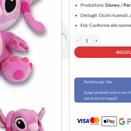
Produttore:
Disney / Par
Dettagli: Occhi ricamati,
Età: Conforme alle norme 
Peluche Angel 25cm quantità
AGGIU
Perfetto per i fan
Scopri prodotti unici e rari c
non trovi nei negozi!