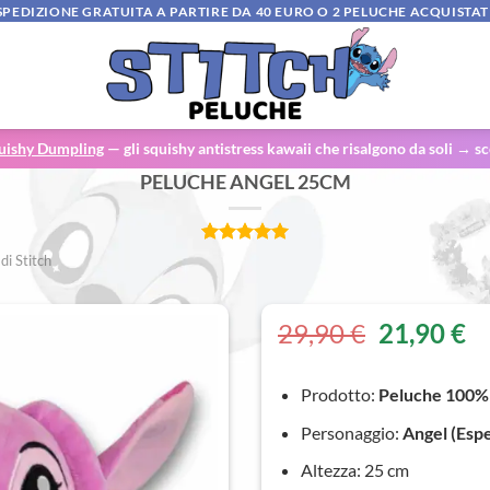
SPEDIZIONE GRATUITA A PARTIRE DA 40 EURO O 2 PELUCHE ACQUISTAT
uishy Dumpling
— gli squishy antistress kawaii che risalgono da soli → sc
PELUCHE ANGEL 25CM
Valutato
2
 di Stitch
5.00
su 5
su base di
recensioni
Il
Il
29,90
€
21,90
€
prezzo
p
originale
at
Prodotto:
Peluche 100% 
era:
è:
29,90 €.
21
Personaggio:
Angel (Esp
Altezza: 25 cm