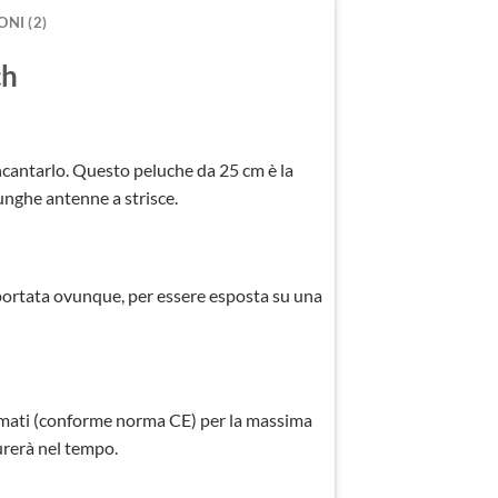
NI (2)
ch
i incantarlo. Questo peluche da 25 cm è la
lunghe antenne a strisce.
 portata ovunque, per essere esposta su una
camati (conforme norma CE) per la massima
urerà nel tempo.