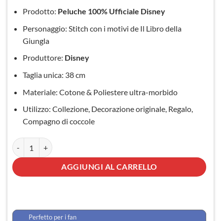
originale
attuale
Prodotto:
Peluche 100% Ufficiale Disney
era:
è:
Personaggio: Stitch con i motivi de Il Libro della
59,90 €.
49,90 €.
Giungla
Produttore:
Disney
Taglia unica: 38 cm
Materiale: Cotone & Poliestere ultra-morbido
Utilizzo: Collezione, Decorazione originale, Regalo,
Compagno di coccole
Peluche Stitch Il Libro della Giungla quantità
AGGIUNGI AL CARRELLO
Perfetto per i fan