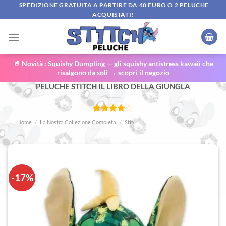
Salta
SPEDIZIONE GRATUITA A PARTIRE DA 40 EURO O 2 PELUCHE
ACQUISTATI!
ai
contenuti
🥤 Novità :
Squishy Dumpling
— gli squishy antistress kawaii che
risalgono da soli → scopri il negozio
PELUCHE STITCH IL LIBRO DELLA GIUNGLA
Valutato
3
Home
/
La Nostra Collezione Completa
/
Stitch travestito
4
su 5
su base
di
recensioni
-17%