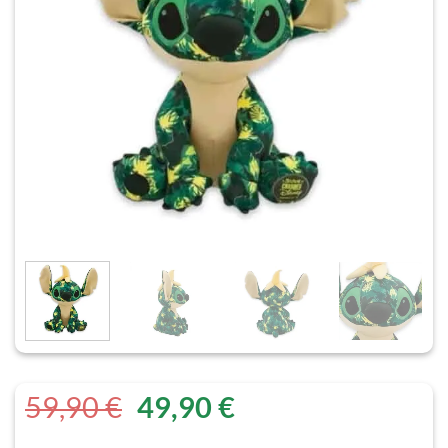
Il
Il
59,90
€
49,90
€
prezzo
prezzo