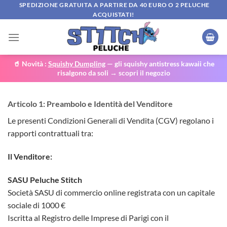
Salta
SPEDIZIONE GRATUITA A PARTIRE DA 40 EURO O 2 PELUCHE
ACQUISTATI!
ai
contenuti
🥤 Novità :
Squishy Dumpling
— gli squishy antistress kawaii che
risalgono da soli → scopri il negozio
Articolo 1: Preambolo e Identità del Venditore
Le presenti Condizioni Generali di Vendita (CGV) regolano i
rapporti contrattuali tra:
Il Venditore:
SASU Peluche Stitch
Società SASU di commercio online registrata con un capitale
sociale di 1000 €
Iscritta al Registro delle Imprese di Parigi con il