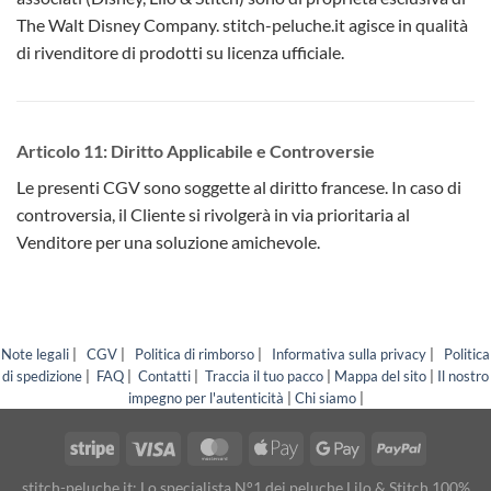
The Walt Disney Company. stitch-peluche.it agisce in qualità
di rivenditore di prodotti su licenza ufficiale.
Articolo 11: Diritto Applicabile e Controversie
Le presenti CGV sono soggette al diritto francese. In caso di
controversia, il Cliente si rivolgerà in via prioritaria al
Venditore per una soluzione amichevole.
Note legali
|
CGV
|
Politica di rimborso
|
Informativa sulla privacy
|
Politica
di spedizione
|
FAQ
|
Contatti
|
Traccia il tuo pacco
|
Mappa del sito
|
Il nostro
impegno per l'autenticità
|
Chi siamo
|
stitch-peluche.it: Lo specialista N°1 dei peluche Lilo & Stitch 100%