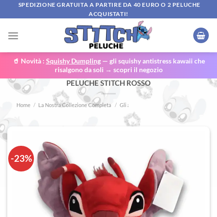
Salta
SPEDIZIONE GRATUITA A PARTIRE DA 40 EURO O 2 PELUCHE
ACQUISTATI!
ai
contenuti
🥤 Novità :
Squishy Dumpling
— gli squishy antistress kawaii che
risalgono da soli → scopri il negozio
PELUCHE STITCH ROSSO
Home
/
La Nostra Collezione Completa
/
Gli amici di Stitch
-23%