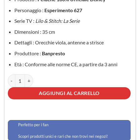
era:
è:
Personaggio :
Esperimento 627
61,90 €.
47,90 €.
Serie TV :
Lilo & Stitch: La Serie
Dimensioni : 35 cm
Dettagli : Orecchie viola, antenne a strisce
Produttore :
Banpresto
Età : Conforme alle norme CE, a partire da 3 anni
Peluche Stitch rosso quantità
AGGIUNGI AL CARRELLO
Perfetto per i fan
Scopri prodotti unici e rari che non trovi nei negozi!