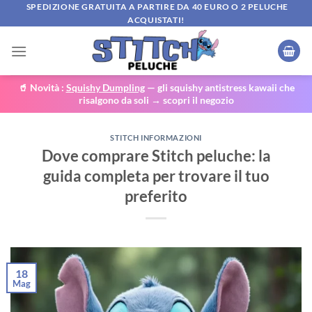
Salta
SPEDIZIONE GRATUITA A PARTIRE DA 40 EURO O 2 PELUCHE
ACQUISTATI!
ai
contenuti
🥤 Novità :
Squishy Dumpling
— gli squishy antistress kawaii che
risalgono da soli → scopri il negozio
STITCH INFORMAZIONI
Dove comprare Stitch peluche: la
guida completa per trovare il tuo
preferito
18
Mag