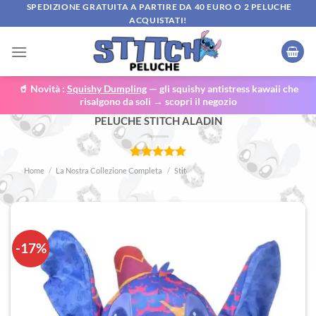
Salta
SPEDIZIONE GRATUITA A PARTIRE DA 40 EURO O 2 PELUCHE
ACQUISTATI!
ai
contenuti
🥤 Novità :
Squishy Dumpling
— gli squishy antistress kawaii che
risalgono da soli → scopri il negozio
PELUCHE STITCH ALADIN
Valutato
2
Home
/
La Nostra Collezione Completa
/
Stitch travestito
5.00
su 5
su base di
recensioni
-17%