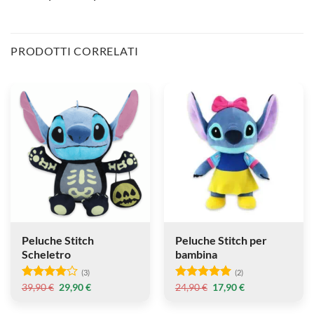
PRODOTTI CORRELATI
Peluche
Peluche
Stitch
Stitch
Scheletro
per
bambina
Peluche Stitch
Peluche Stitch per
Scheletro
bambina
(3)
(2)
Il
Il
Il
Il
39,90
€
29,90
€
24,90
€
17,90
€
Valutato
Valutato
5
prezzo
prezzo
prezzo
prezzo
4
su 5
su 5
originale
attuale
originale
attuale
era:
è:
era:
è: