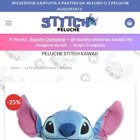
Salta
SPEDIZIONE GRATUITA A PARTIRE DA 40 EURO O 2 PELUCHE
ACQUISTATI!
ai
contenuti
🥤 Novità :
Squishy Dumpling
— gli squishy antistress kawaii che
risalgono da soli → scopri il negozio
PELUCHE STITCH KAWAII
Home
/
La Nostra Collezione Completa
-25%