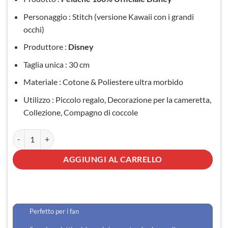
era:
è:
Personaggio : Stitch (versione Kawaii con i grandi
39,90 €.
29,90 €.
occhi)
Produttore :
Disney
Taglia unica : 30 cm
Materiale : Cotone & Poliestere ultra morbido
Utilizzo : Piccolo regalo, Decorazione per la cameretta,
Collezione, Compagno di coccole
Peluche Stitch Kawaii quantità
AGGIUNGI AL CARRELLO
Perfetto per i fan