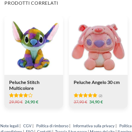
PRODOTTI CORRELATI
Peluche
Peluche
Stitch
Angelo
Multicolore
30
cm
Peluche Stitch
Peluche Angelo 30 cm
Multicolore
(2)
Il
Il
Il
Il
29,90
€
24,90
€
37,90
€
34,90
€
Valutato
Valutato
prezzo
prezzo
prezzo
prezzo
4
su 5
5.00
su 5
originale
attuale
originale
attuale
era:
è:
era:
è:
29,90 €.
24,90 €.
37,90 €.
34,90 €.
Note legali
|
CGV
|
Politica di rimborso
|
Informativa sulla privacy
|
Politica
di spedizione
|
FAQ
|
Contatti
|
Traccia il tuo pacco
|
Mappa del sito
|
Il nostro