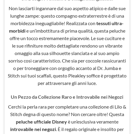
Non lasciarti ingannare dal suo aspetto atipico e dalle sue
lunghe zampe: questo compagno extraterrestre è di una
morbidezza ineguagliabile! Realizzata con
tessuti ultra-
morbidi
e un’imbottitura di prima qualità, questa peluche
offre un tocco estremamente piacevole. Le sue cuciture e
le sue rifiniture molto dettagliate rendono un vibrante
omaggio alla sua silhouette slanciata e al suo ampio
sorriso così caratteristico. Che sia per coccole rassicuranti
o per troneggiare con orgoglio accanto al Dr. Jumba e
Stitch sui tuoi scaffali, questo Pleakley soffice è progettato
per attraversare gli anni luce.
Un Pezzo da Collezione Raro e Introvabile nei Negozi
Cerchi la perla rara per completare una collezione di Lilo &
Stitch degna di questo nome? Non cercare oltre! Questa
peluche ufficiale Disney
è un’esclusiva veramente
introvabile nei negozi
. È il regalo originale e insolito per