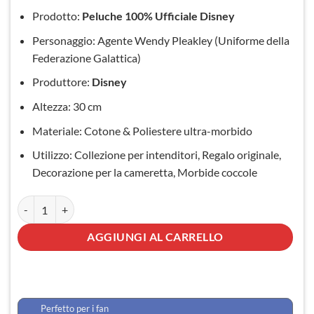
originale
attuale
Prodotto:
Peluche 100% Ufficiale Disney
era:
è:
Personaggio: Agente Wendy Pleakley (Uniforme della
47,90 €.
39,90 €.
Federazione Galattica)
Produttore:
Disney
Altezza: 30 cm
Materiale: Cotone & Poliestere ultra-morbido
Utilizzo: Collezione per intenditori, Regalo originale,
Decorazione per la cameretta, Morbide coccole
Peluche Pleakley quantità
AGGIUNGI AL CARRELLO
Perfetto per i fan