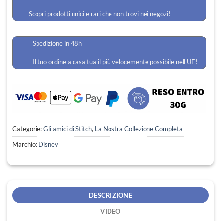
Scopri prodotti unici e rari che non trovi nei negozi!
Spedizione in 48h
Il tuo ordine a casa tua il più velocemente possibile nell'UE!
Categorie:
Gli amici di Stitch
,
La Nostra Collezione Completa
Marchio:
Disney
DESCRIZIONE
VIDEO