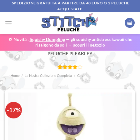
Salta
SPEDIZIONE GRATUITA A PARTIRE DA 40 EURO O 2 PELUCHE
ACQUISTATI!
ai
contenuti
🥤 Novità :
Squishy Dumpling
— gli squishy antistress kawaii che
risalgono da soli → scopri il negozio
PELUCHE PLEAKLEY
Valutato
1
Home
/
La Nostra Collezione Completa
/
Gli amici di Stitch
4.00
su
5 su
base di
recensioni
-17%