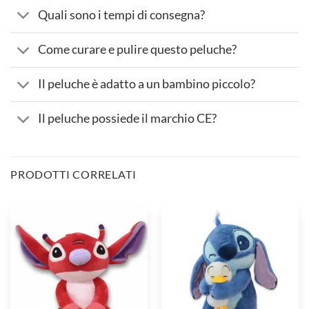
Quali sono i tempi di consegna?
Come curare e pulire questo peluche?
Il peluche è adatto a un bambino piccolo?
Il peluche possiede il marchio CE?
PRODOTTI CORRELATI
Leroy
Peluche
Stitch
Stitch
Peluche
e
il
suo
Anatroccolo