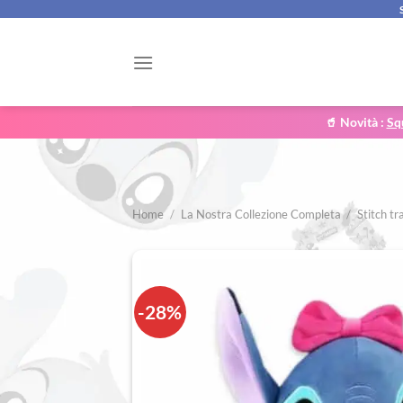
Salta
ai
contenuti
🥤 Novità :
Sq
Home
/
La Nostra Collezione Completa
/
Stitch tr
-28%