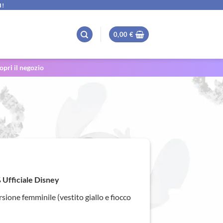
I!
0,00
€
opri il negozio
rezzo
tuale
Ufficiale Disney
,90 €.
rsione femminile (vestito giallo e fiocco