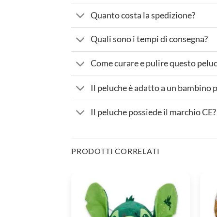
Quanto costa la spedizione?
Quali sono i tempi di consegna?
Come curare e pulire questo pelu
Il peluche è adatto a un bambino 
Il peluche possiede il marchio CE?
PRODOTTI CORRELATI
Peluche
Pelu
Stitch
Stitc
Peter
pan
Pan
di