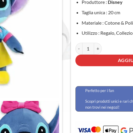
Produttore :
Disney
Taglia unica : 20 cm
Materiale : Cotone & Pol
Utilizzo : Regalo, Collez
Peluche Stitch per bambina qua
AGGIU
Perfetto per i fan
Scopri prodotti unici e rari c
non trovi nei negozi!