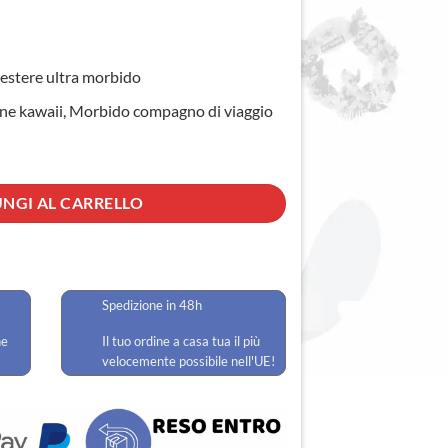
iestere ultra morbido
ione kawaii, Morbido compagno di viaggio
ntità
NGI AL CARRELLO
Spedizione in 48h
he
Il tuo ordine a casa tua il più
velocemente possibile nell'UE!