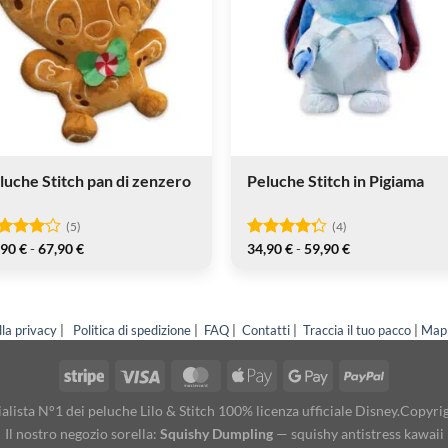
ero
luche Stitch pan di zenzero
Peluche Stitch in Pigiama
(5)
(4)
Fascia
Fascia
,90
€
-
67,90
€
34,90
€
-
59,90
€
lutato
Valutato
di
di
u 5
4.25
su 5
prezzo:
prezzo:
da
da
54,90 €
34,90 €
a
a
lla privacy
|
Politica di spedizione
|
FAQ
|
Contatti
|
Traccia il tuo pacco
|
Mapp
67,90 €
59,90 €
cialista N°1 dei peluche Lilo & Stitch 100% licenza ufficiale Disney.Copyr
Il nostro negozio sorella:
Squishy Dumpling
— squishy antistress kawaii