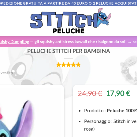
SPEDIZIONE GRATUITA A PARTIRE DA 40 EURO O 2 PELUCHE ACQUISTAT
uishy Dumpling
— gli squishy antistress kawaii che risalgono da soli → sc
PELUCHE STITCH PER BAMBINA
Valutato
1
5
avestito
su 5 su
base di
recensioni
Il
Il
24,90
€
17,90
€
prezzo
p
originale
at
Prodotto :
Peluche 100% 
era:
è:
24,90 €.
17
Personaggio : Stitch in ve
rosa)