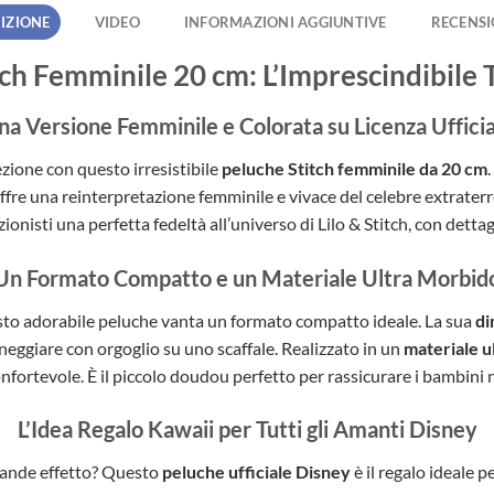
IZIONE
VIDEO
INFORMAZIONI AGGIUNTIVE
RECENSIO
ch Femminile 20 cm: L’Imprescindibile
na Versione Femminile e Colorata su Licenza Ufficia
ezione con questo irresistibile
peluche Stitch femminile da 20 cm
.
offre una reinterpretazione femminile e vivace del celebre extraterr
ezionisti una perfetta fedeltà all’universo di Lilo & Stitch, con dettag
Un Formato Compatto e un Materiale Ultra Morbid
to adorabile peluche vanta un formato compatto ideale. La sua
di
neggiare con orgoglio su uno scaffale. Realizzato in un
materiale u
fortevole. È il piccolo doudou perfetto per rassicurare i bambini nell
L’Idea Regalo Kawaii per Tutti gli Amanti Disney
grande effetto? Questo
peluche ufficiale Disney
è il regalo ideale p