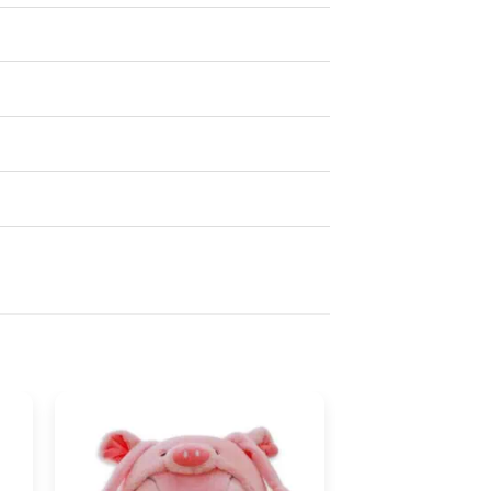
Peluche
Peluche
Angelo
Angel
30
25cm
cm