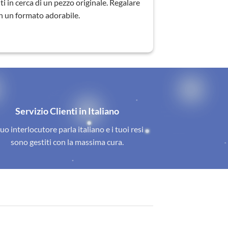
lti in cerca di un pezzo originale. Regalare
in un formato adorabile.
Servizio Clienti in Italiano
tuo interlocutore parla italiano e i tuoi resi
sono gestiti con la massima cura.