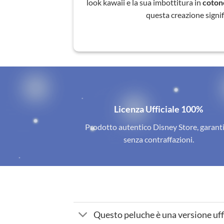
look kawaii e la sua imbottitura in
coton
questa creazione signif
Licenza Ufficiale 100%
Prodotto autentico Disney Store, garant
senza contraffazioni.
Questo peluche è una versione uff