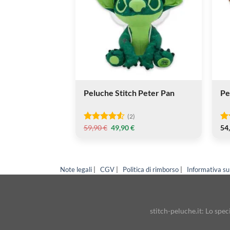
zenz
Peluche Stitch Peter Pan
Pe
(2)
Il
Il
59,90
€
49,90
€
54
Valutato
Va
prezzo
prezzo
4.5
su 5
4
s
originale
attuale
era:
è:
59,90 €.
49,90 €.
Note legali
|
CGV
|
Politica di rimborso
|
Informativa su
stitch-peluche.it: Lo spe