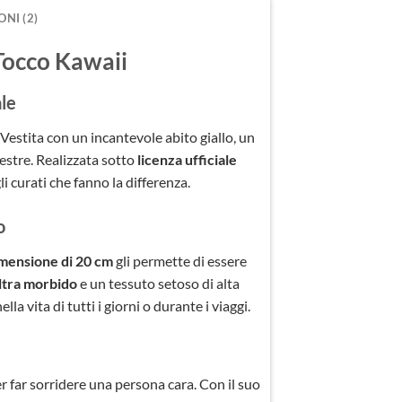
NI (2)
 Tocco Kawaii
le
 Vestita con un incantevole abito giallo, un
estre. Realizzata sotto
licenza ufficiale
li curati che fanno la differenza.
o
mensione di 20 cm
gli permette di essere
ltra morbido
e un tessuto setoso di alta
a vita di tutti i giorni o durante i viaggi.
er far sorridere una persona cara. Con il suo