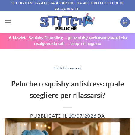
Salta
SPEDIZIONE GRATUITA A PARTIRE DA 40 EURO O 2 PELUCHE
ACQUISTATI!
ai
contenuti
🥤 Novità :
Squishy Dumpling
— gli squishy antistress kawaii che
risalgono da soli → scopri il negozio
Stitch Informazioni
Peluche o squishy antistress: quale
scegliere per rilassarsi?
PUBBLICATO IL
10/07/2026
DA